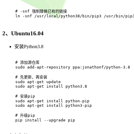
# 
-snf 强制替换已有的链接
ln -snf /usr/local/python38/bin/pip3 /usr/bin/pip
2、Ubuntu16.04
安装Python3.8
# 
添加源仓库
sudo add-apt-repository ppa:jonathonf/python-3.8
# 
先更新，再安装
sudo apt-get update
sudo apt-get install python3.8
# 
安装pip
sudo apt-get install python-pip
sudo apt-get install python3-pip
# 
升级pip
pip install --upgrade pip